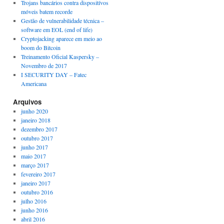
Trojans bancários contra dispositívos
móveis batem recorde
Gestão de vulnerabilidade técnica –
software em EOL (end of life)
Cryptojacking aparece em meio ao
boom do Bitcoin
Treinamento Oficial Kaspersky –
Novembro de 2017
I SECURITY DAY – Fatec
Americana
Arquivos
junho 2020
janeiro 2018
dezembro 2017
outubro 2017
junho 2017
maio 2017
março 2017
fevereiro 2017
janeiro 2017
outubro 2016
julho 2016
junho 2016
abril 2016