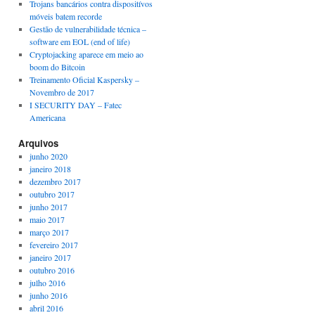
Trojans bancários contra dispositívos
móveis batem recorde
Gestão de vulnerabilidade técnica –
software em EOL (end of life)
Cryptojacking aparece em meio ao
boom do Bitcoin
Treinamento Oficial Kaspersky –
Novembro de 2017
I SECURITY DAY – Fatec
Americana
Arquivos
junho 2020
janeiro 2018
dezembro 2017
outubro 2017
junho 2017
maio 2017
março 2017
fevereiro 2017
janeiro 2017
outubro 2016
julho 2016
junho 2016
abril 2016