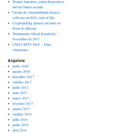
Trojans bancários contra dispositívos
móveis batem recorde
Gestão de vulnerabilidade técnica –
software em EOL (end of life)
Cryptojacking aparece em meio ao
boom do Bitcoin
Treinamento Oficial Kaspersky –
Novembro de 2017
I SECURITY DAY – Fatec
Americana
Arquivos
junho 2020
janeiro 2018
dezembro 2017
outubro 2017
junho 2017
maio 2017
março 2017
fevereiro 2017
janeiro 2017
outubro 2016
julho 2016
junho 2016
abril 2016